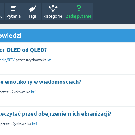
ść
Pytania
Tagi
Kategorie
Zadaj pytanie
owiedzi
zor OLED od QLED?
edia/RTV
przez użytkownika
kz1
ne emotikony w wiadomościach?
przez użytkownika
kz1
zeczytać przed obejrzeniem ich ekranizacji?
przez użytkownika
kz1