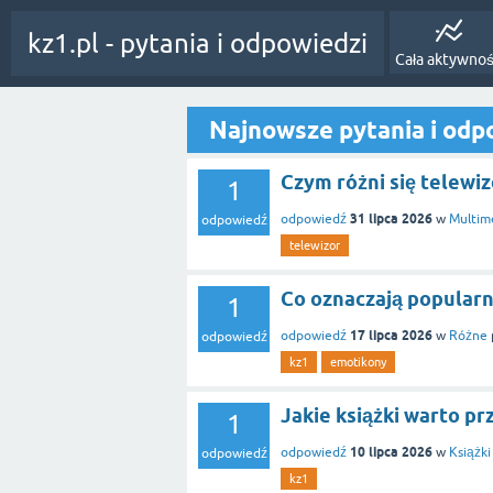
kz1.pl - pytania i odpowiedzi
Cała aktywno
Najnowsze pytania i odp
Czym różni się telewi
1
31 lipca 2026
odpowiedź
w
Multim
odpowiedź
telewizor
Co oznaczają popular
1
17 lipca 2026
odpowiedź
w
Różne
odpowiedź
kz1
emotikony
Jakie książki warto pr
1
10 lipca 2026
odpowiedź
w
Książki
odpowiedź
kz1