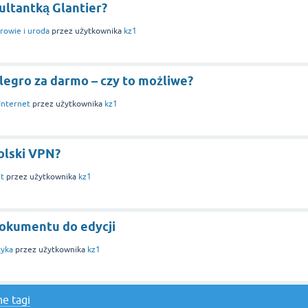
ultantką Glantier?
rowie i uroda
przez użytkownika
kz1
egro za darmo – czy to możliwe?
Internet
przez użytkownika
kz1
olski VPN?
et
przez użytkownika
kz1
dokumentu do edycji
tyka
przez użytkownika
kz1
e tagi