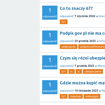
Co to znaczy 67?
1
7 stycznia 2026
odpowiedź
w
Inte
odpowiedź
kz1
Podpis gov pl nie ma c
1
23 grudnia 2025
odpowiedź
w
Info
odpowiedź
podpisgovpl
podpiskwalifikowany
Czym się różni ubezp
1
7 grudnia 2025
odpowiedź
w
Motor
odpowiedź
kz1
oc
ac
ubezpieczenie
Gdzie można kupić mat
1
19 listopada 2025
odpowiedź
w
Na
odpowiedź
kz1
materiały
edukacyjne