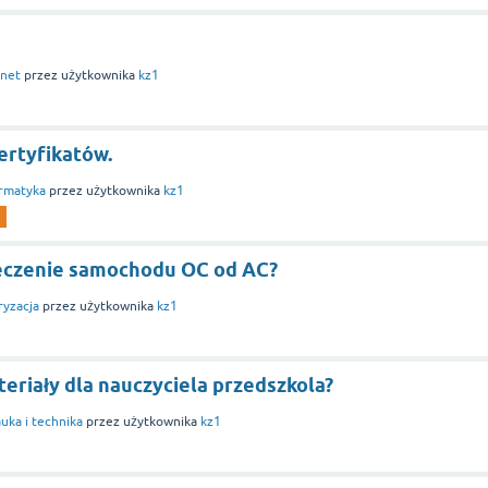
rnet
przez użytkownika
kz1
ertyfikatów.
rmatyka
przez użytkownika
kz1
ieczenie samochodu OC od AC?
yzacja
przez użytkownika
kz1
eriały dla nauczyciela przedszkola?
uka i technika
przez użytkownika
kz1