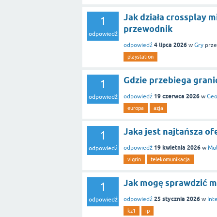
Jak działa crossplay 
1
przewodnik
odpowiedź
4 lipca 2026
odpowiedź
w
Gry
prze
playstation
Gdzie przebiega grani
1
19 czerwca 2026
odpowiedź
w
Geo
odpowiedź
europa
azja
Jaka jest najtańsza of
1
19 kwietnia 2026
odpowiedź
w
Mu
odpowiedź
vigrin
telekomunikacja
Jak mogę sprawdzić m
1
25 stycznia 2026
odpowiedź
w
Int
odpowiedź
kz1
ip