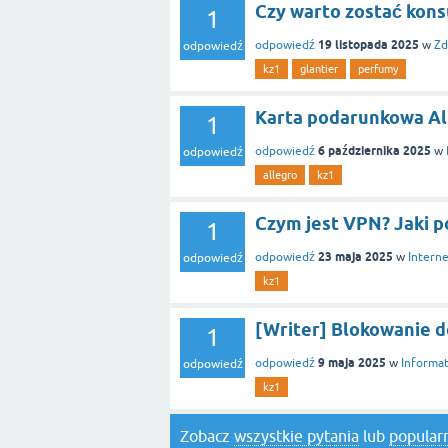
Czy warto zostać kons
1
19 listopada 2025
odpowiedź
w
Zd
odpowiedź
kz1
glantier
perfumy
Karta podarunkowa All
1
6 października 2025
odpowiedź
w
odpowiedź
allegro
kz1
Czym jest VPN? Jaki p
1
23 maja 2025
odpowiedź
w
Intern
odpowiedź
kz1
[Writer] Blokowanie 
1
9 maja 2025
odpowiedź
w
Informa
odpowiedź
kz1
Zobacz
wszystkie pytania
lub
popularn