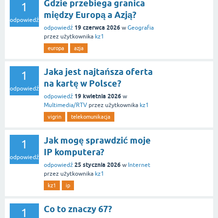
Gdzie przebiega granica
1
między Europą a Azją?
odpowiedź
19 czerwca 2026
odpowiedź
w
Geografia
przez użytkownika
kz1
europa
azja
Jaka jest najtańsza oferta
1
na kartę w Polsce?
odpowiedź
19 kwietnia 2026
odpowiedź
w
Multimedia/RTV
przez użytkownika
kz1
vigrin
telekomunikacja
Jak mogę sprawdzić moje
1
IP komputera?
odpowiedź
25 stycznia 2026
odpowiedź
w
Internet
przez użytkownika
kz1
kz1
ip
Co to znaczy 67?
1