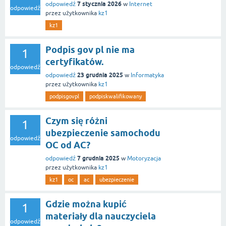
7 stycznia 2026
odpowiedź
w
Internet
odpowiedź
przez użytkownika
kz1
kz1
Podpis gov pl nie ma
1
certyfikatów.
odpowiedź
23 grudnia 2025
odpowiedź
w
Informatyka
przez użytkownika
kz1
podpisgovpl
podpiskwalifikowany
Czym się różni
1
ubezpieczenie samochodu
odpowiedź
OC od AC?
7 grudnia 2025
odpowiedź
w
Motoryzacja
przez użytkownika
kz1
kz1
oc
ac
ubezpieczenie
Gdzie można kupić
1
materiały dla nauczyciela
odpowiedź