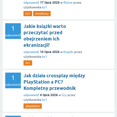
17 lipca 2026
odpowiedź
w
Różne
przez
użytkownika
kz1
kz1
emotikony
Jakie książki warto
1
przeczytać przed
odpowiedź
obejrzeniem ich
ekranizacji?
10 lipca 2026
odpowiedź
w
Książki
przez
użytkownika
kz1
kz1
Jak działa crossplay między
1
PlayStation a PC?
odpowiedź
Kompletny przewodnik
4 lipca 2026
odpowiedź
w
Gry
przez
użytkownika
kz1
playstation