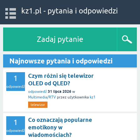
kz1.pl - pytania i odpowiedzi
Zadaj pytanie
Najnowsze pytania i odpowiedzi
Czym różni się telewizor
1
OLED od QLED?
odpowiedź
31 lipca 2026
odpowiedź
w
Multimedia/RTV
przez użytkownika
kz1
telewizor
Co oznaczają popularne
1
emotikony w
odpowiedź
wiadomościach?