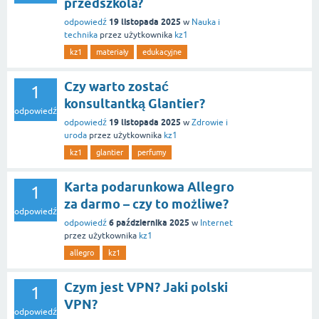
przedszkola?
19 listopada 2025
odpowiedź
w
Nauka i
technika
przez użytkownika
kz1
kz1
materiały
edukacyjne
Czy warto zostać
1
konsultantką Glantier?
odpowiedź
19 listopada 2025
odpowiedź
w
Zdrowie i
uroda
przez użytkownika
kz1
kz1
glantier
perfumy
Karta podarunkowa Allegro
1
za darmo – czy to możliwe?
odpowiedź
6 października 2025
odpowiedź
w
Internet
przez użytkownika
kz1
allegro
kz1
Czym jest VPN? Jaki polski
1
VPN?
odpowiedź