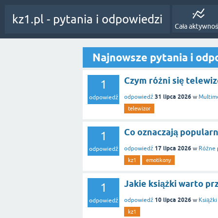
kz1.pl - pytania i odpowiedzi
Cała aktywno
Najnowsze pytania i odp
Czym różni się telewi
1
31 lipca 2026
odpowiedź
w
Multim
odpowiedź
telewizor
Co oznaczają popular
1
17 lipca 2026
odpowiedź
w
Różne
odpowiedź
kz1
emotikony
Jakie książki warto pr
1
10 lipca 2026
odpowiedź
w
Książki
odpowiedź
kz1