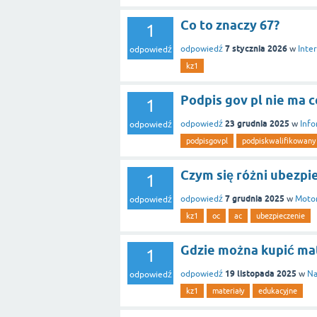
Co to znaczy 67?
1
7 stycznia 2026
odpowiedź
w
Inte
odpowiedź
kz1
Podpis gov pl nie ma c
1
23 grudnia 2025
odpowiedź
w
Info
odpowiedź
podpisgovpl
podpiskwalifikowany
Czym się różni ubezp
1
7 grudnia 2025
odpowiedź
w
Motor
odpowiedź
kz1
oc
ac
ubezpieczenie
Gdzie można kupić mat
1
19 listopada 2025
odpowiedź
w
Na
odpowiedź
kz1
materiały
edukacyjne