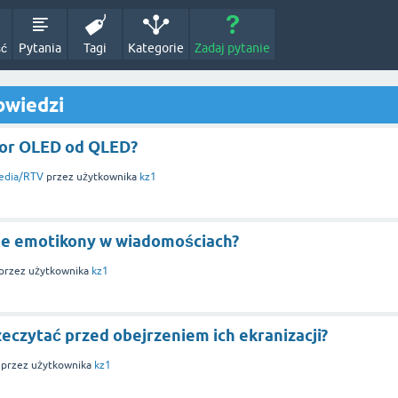
ść
Pytania
Tagi
Kategorie
Zadaj pytanie
owiedzi
zor OLED od QLED?
edia/RTV
przez użytkownika
kz1
ne emotikony w wiadomościach?
przez użytkownika
kz1
zeczytać przed obejrzeniem ich ekranizacji?
przez użytkownika
kz1