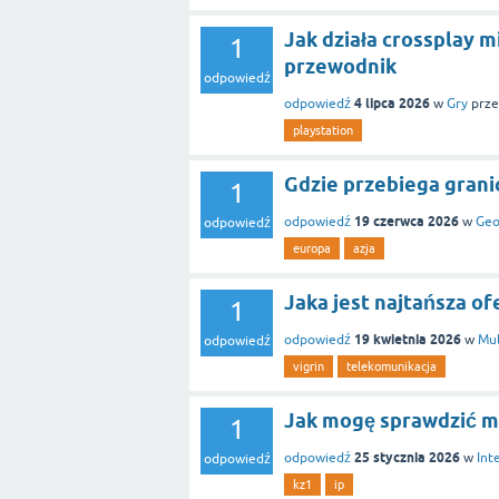
Jak działa crossplay 
1
przewodnik
odpowiedź
4 lipca 2026
odpowiedź
w
Gry
prze
playstation
Gdzie przebiega grani
1
19 czerwca 2026
odpowiedź
w
Geo
odpowiedź
europa
azja
Jaka jest najtańsza of
1
19 kwietnia 2026
odpowiedź
w
Mu
odpowiedź
vigrin
telekomunikacja
Jak mogę sprawdzić m
1
25 stycznia 2026
odpowiedź
w
Int
odpowiedź
kz1
ip