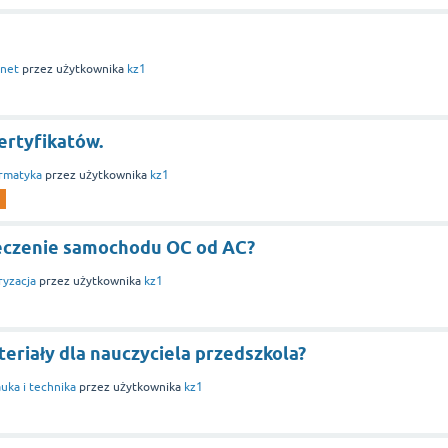
rnet
przez użytkownika
kz1
ertyfikatów.
rmatyka
przez użytkownika
kz1
ieczenie samochodu OC od AC?
yzacja
przez użytkownika
kz1
eriały dla nauczyciela przedszkola?
uka i technika
przez użytkownika
kz1