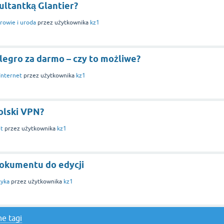
ultantką Glantier?
rowie i uroda
przez użytkownika
kz1
egro za darmo – czy to możliwe?
Internet
przez użytkownika
kz1
olski VPN?
et
przez użytkownika
kz1
dokumentu do edycji
tyka
przez użytkownika
kz1
e tagi