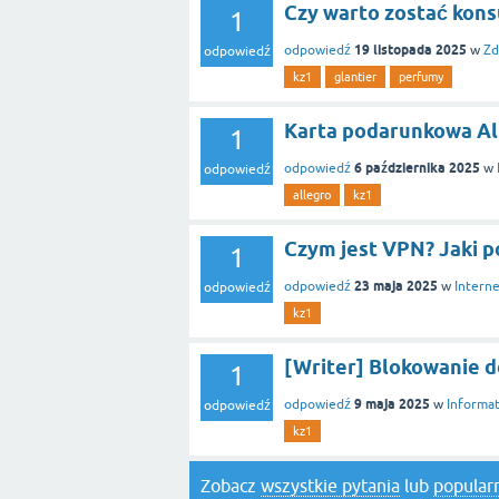
Czy warto zostać kons
1
19 listopada 2025
odpowiedź
w
Zd
odpowiedź
kz1
glantier
perfumy
Karta podarunkowa All
1
6 października 2025
odpowiedź
w
odpowiedź
allegro
kz1
Czym jest VPN? Jaki p
1
23 maja 2025
odpowiedź
w
Intern
odpowiedź
kz1
[Writer] Blokowanie 
1
9 maja 2025
odpowiedź
w
Informa
odpowiedź
kz1
Zobacz
wszystkie pytania
lub
popularn