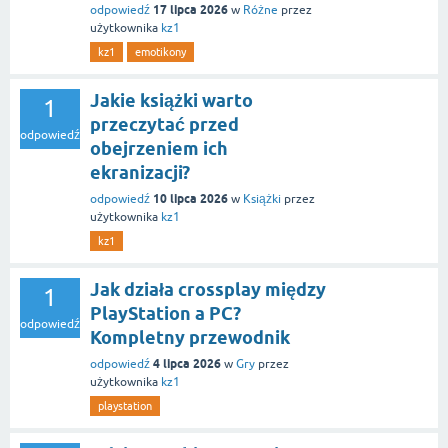
17 lipca 2026
odpowiedź
w
Różne
przez
użytkownika
kz1
kz1
emotikony
Jakie książki warto
1
przeczytać przed
odpowiedź
obejrzeniem ich
ekranizacji?
10 lipca 2026
odpowiedź
w
Książki
przez
użytkownika
kz1
kz1
Jak działa crossplay między
1
PlayStation a PC?
odpowiedź
Kompletny przewodnik
4 lipca 2026
odpowiedź
w
Gry
przez
użytkownika
kz1
playstation