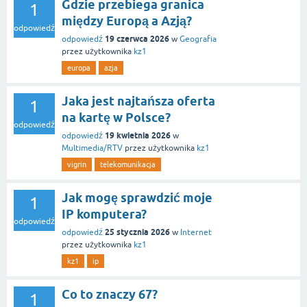
Gdzie przebiega granica
1
między Europą a Azją?
odpowiedź
19 czerwca 2026
odpowiedź
w
Geografia
przez użytkownika
kz1
europa
azja
Jaka jest najtańsza oferta
1
na kartę w Polsce?
odpowiedź
19 kwietnia 2026
odpowiedź
w
Multimedia/RTV
przez użytkownika
kz1
vigrin
telekomunikacja
Jak mogę sprawdzić moje
1
IP komputera?
odpowiedź
25 stycznia 2026
odpowiedź
w
Internet
przez użytkownika
kz1
kz1
ip
Co to znaczy 67?
1