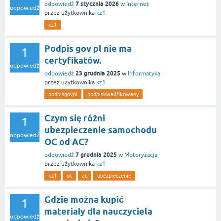
7 stycznia 2026
odpowiedź
w
Internet
odpowiedź
przez użytkownika
kz1
kz1
Podpis gov pl nie ma
1
certyfikatów.
odpowiedź
23 grudnia 2025
odpowiedź
w
Informatyka
przez użytkownika
kz1
podpisgovpl
podpiskwalifikowany
Czym się różni
1
ubezpieczenie samochodu
odpowiedź
OC od AC?
7 grudnia 2025
odpowiedź
w
Motoryzacja
przez użytkownika
kz1
kz1
oc
ac
ubezpieczenie
Gdzie można kupić
1
materiały dla nauczyciela
odpowiedź