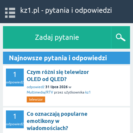
kz1.pl - pytania i odpowiedzi
Zadaj pytanie
Najnowsze pytania i odpowiedzi
Czym różni się telewizor
1
OLED od QLED?
odpowiedź
31 lipca 2026
odpowiedź
w
Multimedia/RTV
przez użytkownika
kz1
telewizor
Co oznaczają popularne
1
emotikony w
odpowiedź
wiadomościach?