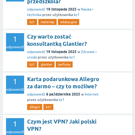
przedszkola?
19 listopada 2025
odpowiedź
w
Nauka i
technika
przez użytkownika
kz1
kz1
materiały
edukacyjne
Czy warto zostać
1
konsultantką Glantier?
odpowiedź
19 listopada 2025
odpowiedź
w
Zdrowie i
uroda
przez użytkownika
kz1
kz1
glantier
perfumy
Karta podarunkowa Allegro
1
za darmo – czy to możliwe?
odpowiedź
6 października 2025
odpowiedź
w
Internet
przez użytkownika
kz1
allegro
kz1
Czym jest VPN? Jaki polski
1
VPN?
odpowiedź